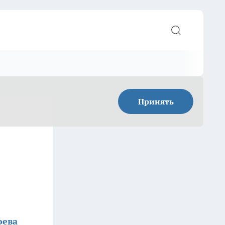
Принять
оева