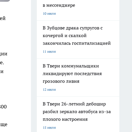
в мессенджере
10 июля
щей
В Зубцове драка супругов с
кочергой и скалкой
закончилась госпитализацией
11 июля
ции
е.
В Твери коммунальщики
 и
ликвидируют последствия
грозового ливня
12 июля
В Твери 26-летний дебошир
800
разбил зеркало автобуса из-за
плохого настроения
еще
15 июля