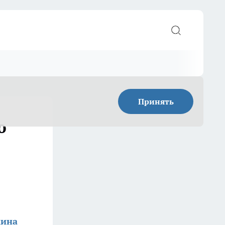
Принять
ю
кина