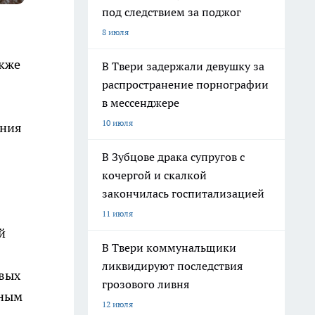
под следствием за поджог
8 июля
акже
В Твери задержали девушку за
распространение порнографии
в мессенджере
10 июля
ения
В Зубцове драка супругов с
кочергой и скалкой
закончилась госпитализацией
11 июля
й
В Твери коммунальщики
ликвидируют последствия
евых
грозового ливня
нным
12 июля