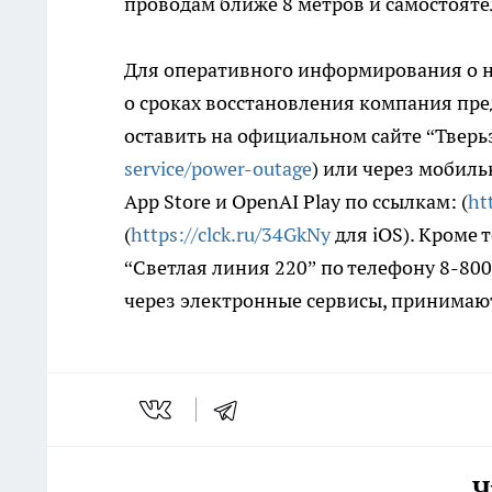
проводам ближе 8 метров и самостоят
Для оперативного информирования о 
о сроках восстановления компания пре
оставить на официальном сайте “Тверьэ
service/power-outage
) или через мобиль
App Store и OpenAI Play по ссылкам: (
ht
(
https://clck.ru/34GkNy
для iOS). Кроме 
“Светлая линия 220” по телефону 8-800
через электронные сервисы, принимают
Ч