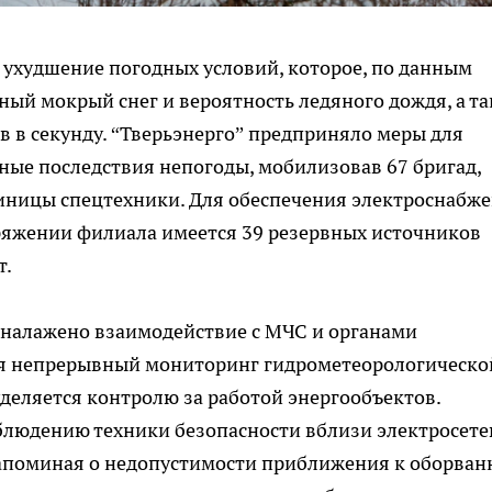
 ухудшение погодных условий, которое, по данным
ный мокрый снег и вероятность ледяного дождя, а т
в в секунду. “Тверьэнерго” предприняло меры для
ные последствия непогоды, мобилизовав 67 бригад,
иницы спецтехники. Для обеспечения электроснабж
ряжении филиала имеется 39 резервных источников
т.
 налажено взаимодействие с МЧС и органами
тся непрерывный мониторинг гидрометеорологическо
уделяется контролю за работой энергообъектов.
облюдению техники безопасности вблизи электросет
напоминая о недопустимости приближения к оборва