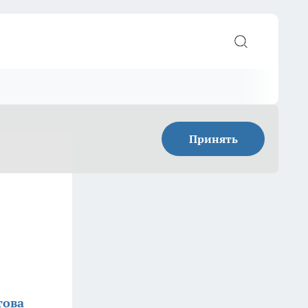
Принять
това