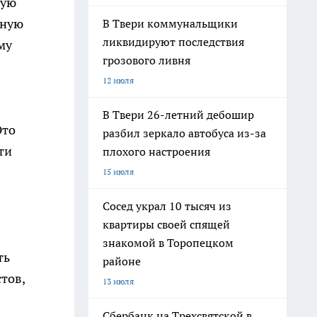
кую
рную
В Твери коммунальщики
ликвидируют последствия
му
грозового ливня
12 июля
В Твери 26-летний дебошир
Это
разбил зеркало автобуса из-за
ти
плохого настроения
15 июля
Сосед украл 10 тысяч из
квартиры своей спящей
знакомой в Торопецком
ть
районе
тов,
13 июля
Сбербанк на Трехсвятской в