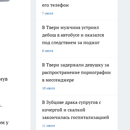
его телефон
7 июля
В Твери мужчина устроил
дебош в автобусе и оказался
под следствием за поджог
8 июля
В Твери задержали девушку за
распространение порнографии
гнув
в мессенджере
10 июля
В Зубцове драка супругов с
.
кочергой и скалкой
закончилась госпитализацией
ом у
11 июля