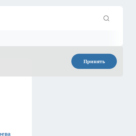
Принять
оева