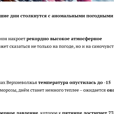
йшие дни столкнутся с аномальными погодными
гион накроет
рекордно высокое атмосферное
ожет сказаться не только на погоде, но и на самочувс
нах Верхневолжья
температура опустилась до -15
 морозы, днём станет немного теплее – ожидается
ок
ферное давление
, которое к
пятнице достигнет 77