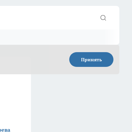
Принять
оева