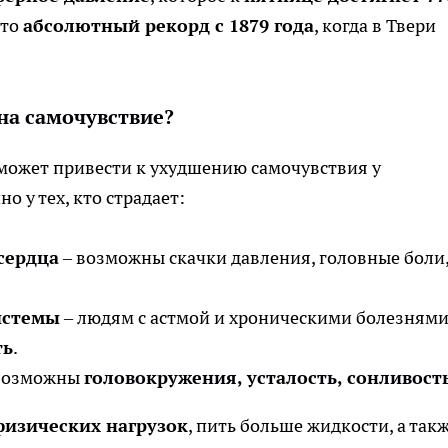
Это
абсолютный рекорд с 1879 года
, когда в Твери
на самочувствие?
может привести к ухудшению самочувствия у
но у тех, кто страдает:
сердца
– возможны скачки давления, головные боли
истемы
– людям с астмой и хроническими болезням
ть
.
возможны
головокружения, усталость, сонливост
физических нагрузок
, пить больше жидкости, а так