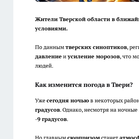
Жители Тверской области в ближа
условиями.
По данным
тверских синоптиков
, ре
давление
и
усиление морозов
, что м
людей.
Как изменится погода в Твери?
Уже
сегодня ночью
в некоторых райо
градусов
. Однако, несмотря на ночные
-9 градусов
.
Но главным
сюрпризом
станет
атмос