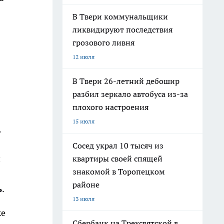
В Твери коммунальщики
ликвидируют последствия
грозового ливня
12 июля
В Твери 26-летний дебошир
разбил зеркало автобуса из-за
плохого настроения
15 июля
,
Сосед украл 10 тысяч из
и
квартиры своей спящей
знакомой в Торопецком
районе
ь
.
13 июля
же
Сбербанк на Трехсвятской в