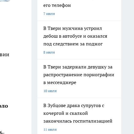
его телефон
7 июля
В Твери мужчина устроил
дебош в автобусе и оказался
под следствием за поджог
8 июля
твии
В Твери задержали девушку за
распространение порнографии
в мессенджере
10 июля
В Зубцове драка супругов с
оло
кочергой и скалкой
закончилась госпитализацией
11 июля
6-