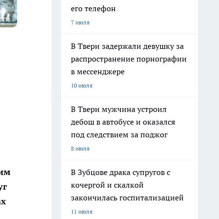
его телефон
сти
7 июля
В Твери задержали девушку за
распространение порнографии
в мессенджере
10 июля
В Твери мужчина устроил
дебош в автобусе и оказался
под следствием за поджог
8 июля
им
В Зубцове драка супругов с
кочергой и скалкой
уг
закончилась госпитализацией
ах
11 июля