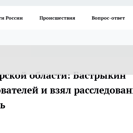
ти России
Происшествия
Вопрос-ответ
рской области: Бастрыкин
вателей и взял расследова
ь