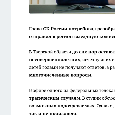
Глава СК России потребовал разобр
отправил в регион выездную коми
В Тверской области
до сих пор остаю
несовершеннолетних
, исчезнувших е
детей годами не получают ответов, а р
многочисленные вопросы
.
В эфире одного из федеральных телек
трагическим случаям
. В студии обсу
возможных подозреваемых
. Однако
так и не произошло
.