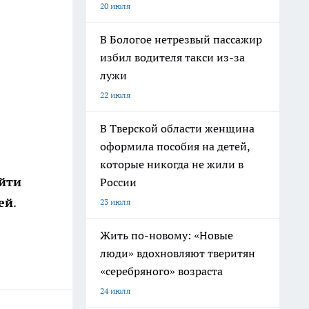
20 июля
В Бологое нетрезвый пассажир
избил водителя такси из-за
лужи
22 июля
В Тверской области женщина
оформила пособия на детей,
которые никогда не жили в
йти
России
ей
.
23 июля
Жить по-новому: «Новые
люди» вдохновляют тверитян
«серебряного» возраста
24 июля