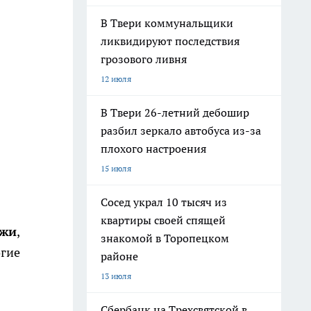
В Твери коммунальщики
ликвидируют последствия
грозового ливня
12 июля
В Твери 26-летний дебошир
разбил зеркало автобуса из-за
плохого настроения
15 июля
Сосед украл 10 тысяч из
квартиры своей спящей
ажи
,
знакомой в Торопецком
огие
районе
13 июля
Сбербанк на Трехсвятской в