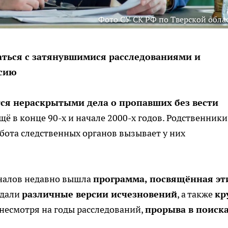
Фото СУ СК РФ по Тверской обла
аться с затянувшимися расследованиями и
ссию
тся нераскрытыми дела о пропавших без вести
щё в конце 90-х и начале 2000-х годов. Родственники
абота следственных органов вызывает у них
аналов недавно вышла
программа, посвящённая эт
ждали
различные версии исчезновений
, а также
кр
, несмотря на годы расследований,
прорыва в поиск