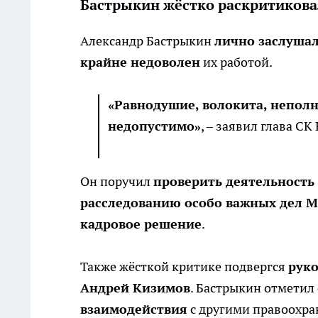
Бастрыкин жёстко раскритикова
Александр Бастрыкин
лично заслуша
крайне недоволен
их работой.
«Равнодушие, волокита, непол
недопустимо»
, – заявил глава СК
Он поручил
проверить деятельность 
расследованию особо важных дел М
кадровое решение
.
Также жёсткой критике подвергся
руко
Андрей Кизимов
. Бастрыкин отметил
взаимодействия
с другими правоохра