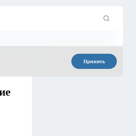
Принять
ние