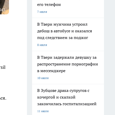
его телефон
d43
7 июля
В Твери мужчина устроил
дебош в автобусе и оказался
под следствием за поджог
8 июля
В Твери задержали девушку за
распространение порнографии
sil
в мессенджере
10 июля
В Зубцове драка супругов с
кочергой и скалкой
ся.
закончилась госпитализацией
11 июля