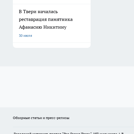
В Твери началась
реставрация памятника
Афанасию Никитину
30 июля
Обзорные статьи и пресс-релизы
Городской интернет-портал "Pro Город Тверь". ИП малышева А.В.