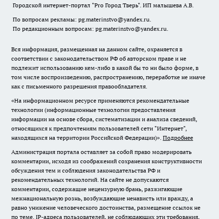
Городской интернет-портал "Pro Город Тверь". ИП малышева А.В.
По вопросам рекламы: pg.materinstvo@yandex.ru.
По редакционным вопросам: pg.materinstvo@yandex.ru.
Вся информация, размещенная на данном сайте, охраняется в
соответствии с законодательством РФ об авторском праве и не
подлежит использованию кем-либо в какой бы то ни было форме, в
том числе воспроизведению, распространению, переработке не иначе
как с письменного разрешения правообладателя.
«На информационном ресурсе применяются рекомендательные
технологии (информационные технологии предоставления
информации на основе сбора, систематизации и анализа сведений,
относящихся к предпочтениям пользователей сети "Интернет",
находящихся на территории Российской Федерации)».
Подробнее
Администрация портала оставляет за собой право модерировать
комментарии, исходя из соображений сохранения конструктивности
обсуждения тем и соблюдения законодательства РФ и
рекомендательных технологий. На сайте не допускаются
комментарии, содержащие нецензурную брань, разжигающие
межнациональную рознь, возбуждающие ненависть или вражду, а
равно унижение человеческого достоинства, размещение ссылок не
по теме. IP-адреса пользователей, не соблюдающих эти требования,