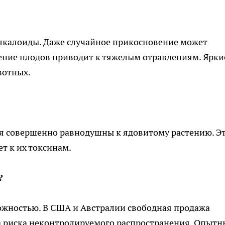
алкалоиды. Даже случайное прикосновение может
ение плодов приводит к тяжелым отравлениям. Ярки
ивотных.
ля совершенно равнодушны к ядовитому растению. Э
т к их токсинам.
а?
рожностью. В США и Австралии свободная продажа
а риска неконтролируемого распространения. Опытн