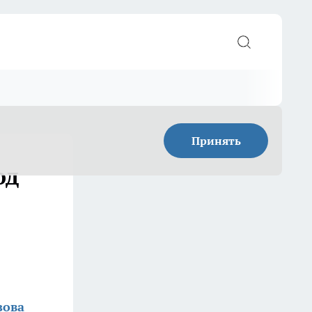
Принять
од
зова