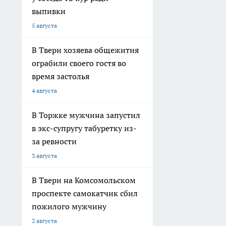
выпивки
5 августа
В Твери хозяева общежития
ограбили своего гостя во
время застолья
4 августа
В Торжке мужчина запустил
в экс-супругу табуретку из-
за ревности
3 августа
В Твери на Комсомольском
проспекте самокатчик сбил
пожилого мужчину
2 августа