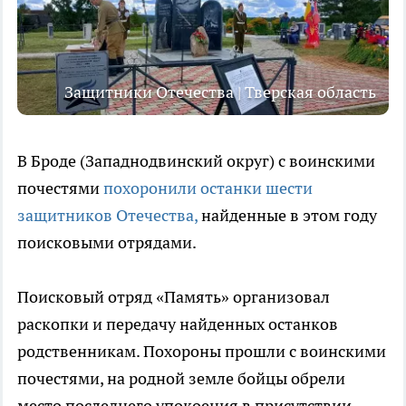
Защитники Отечества | Тверская область
В Броде (Западнодвинский округ) с воинскими
почестями
похоронили останки шести
защитников Отечества,
найденные в этом году
поисковыми отрядами.
Поисковый отряд «Память» организовал
раскопки и передачу найденных останков
родственникам. Похороны прошли с воинскими
почестями, на родной земле бойцы обрели
место последнего упокоения в присутствии