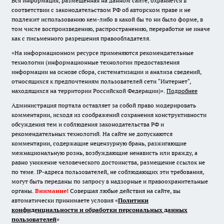
Вся информация, размещенная на данном сайте, охраняется в
соответствии с законодательством РФ об авторском праве и не
подлежит использованию кем-либо в какой бы то ни было форме, в
том числе воспроизведению, распространению, переработке не иначе
как с письменного разрешения правообладателя.
«На информационном ресурсе применяются рекомендательные
технологии (информационные технологии предоставления
информации на основе сбора, систематизации и анализа сведений,
относящихся к предпочтениям пользователей сети "Интернет",
находящихся на территории Российской Федерации)».
Подробнее
Администрация портала оставляет за собой право модерировать
комментарии, исходя из соображений сохранения конструктивности
обсуждения тем и соблюдения законодательства РФ и
рекомендательных технологий. На сайте не допускаются
комментарии, содержащие нецензурную брань, разжигающие
межнациональную рознь, возбуждающие ненависть или вражду, а
равно унижение человеческого достоинства, размещение ссылок не
по теме. IP-адреса пользователей, не соблюдающих эти требования,
могут быть переданы по запросу в надзорные и правоохранительные
органы.
Внимание!
Совершая любые действия на сайте, вы
автоматически принимаете условия «
Политики
конфиденциальности и обработки персональных данных
пользователей
»