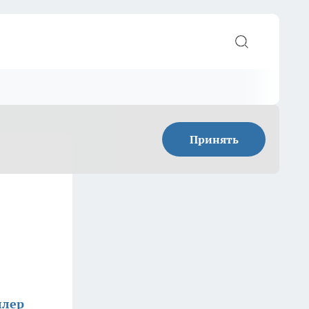
Принять
ллер