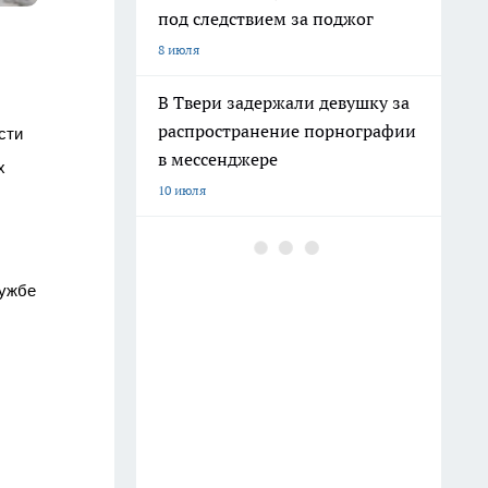
под следствием за поджог
8 июля
В Твери задержали девушку за
распространение порнографии
ти 
в мессенджере
 
10 июля
В Зубцове драка супругов с
кочергой и скалкой
затруднено, а местами практически невозможно. Как в  случае с мостом через реку Дунка, сообщили в пресс-службе 
закончилась госпитализацией
11 июля
В Твери коммунальщики
ликвидируют последствия
грозового ливня
12 июля