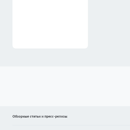
бороду и жил по чужому
паспорту после стрельбы из-
за долга
31 июля
Обзорные статьи и пресс-релизы