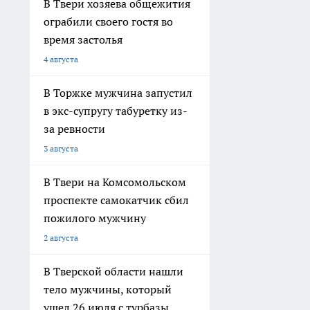
В Твери хозяева общежития
ограбили своего гостя во
время застолья
4 августа
В Торжке мужчина запустил
в экс-супругу табуретку из-
за ревности
3 августа
В Твери на Комсомольском
проспекте самокатчик сбил
пожилого мужчину
2 августа
В Тверской области нашли
тело мужчины, который
ушел 26 июля с турбазы