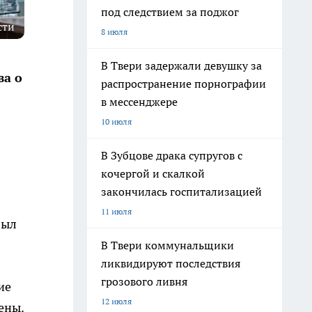
под следствием за поджог
сти
8 июля
В Твери задержали девушку за
ва о
распространение порнографии
в мессенджере
10 июля
В Зубцове драка супругов с
кочергой и скалкой
закончилась госпитализацией
11 июля
был
В Твери коммунальщики
ликвидируют последствия
грозового ливня
ие
12 июля
ены.