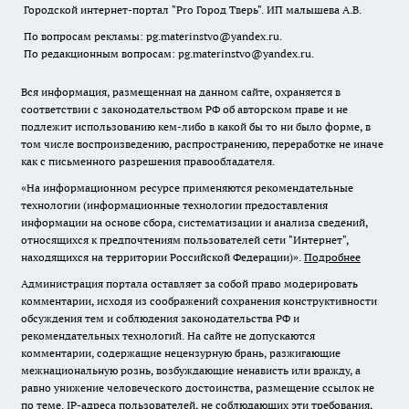
Городской интернет-портал "Pro Город Тверь". ИП малышева А.В.
По вопросам рекламы: pg.materinstvo@yandex.ru.
По редакционным вопросам: pg.materinstvo@yandex.ru.
Вся информация, размещенная на данном сайте, охраняется в
соответствии с законодательством РФ об авторском праве и не
подлежит использованию кем-либо в какой бы то ни было форме, в
том числе воспроизведению, распространению, переработке не иначе
как с письменного разрешения правообладателя.
«На информационном ресурсе применяются рекомендательные
технологии (информационные технологии предоставления
информации на основе сбора, систематизации и анализа сведений,
относящихся к предпочтениям пользователей сети "Интернет",
находящихся на территории Российской Федерации)».
Подробнее
Администрация портала оставляет за собой право модерировать
комментарии, исходя из соображений сохранения конструктивности
обсуждения тем и соблюдения законодательства РФ и
рекомендательных технологий. На сайте не допускаются
комментарии, содержащие нецензурную брань, разжигающие
межнациональную рознь, возбуждающие ненависть или вражду, а
равно унижение человеческого достоинства, размещение ссылок не
по теме. IP-адреса пользователей, не соблюдающих эти требования,