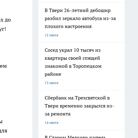
В Твери 26-летний дебошир
разбил зеркало автобуса из-за
х до
плохого настроения
уг!
15 июля
Сосед украл 10 тысяч из
квартиры своей спящей
оем
знакомой в Торопецком
районе
13 июля
Сбербанк на Трехсвятской в
Твери временно закрылся из-
за ремонта
ы
14 июля
для
В Старом Мелково житель