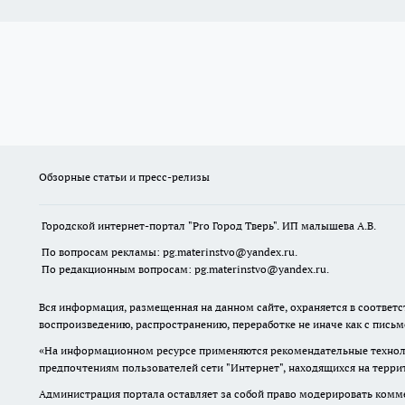
Обзорные статьи и пресс-релизы
Городской интернет-портал "Pro Город Тверь". ИП малышева А.В.
По вопросам рекламы: pg.materinstvo@yandex.ru.
По редакционным вопросам: pg.materinstvo@yandex.ru.
Вся информация, размещенная на данном сайте, охраняется в соответс
воспроизведению, распространению, переработке не иначе как с пись
«На информационном ресурсе применяются рекомендательные техноло
предпочтениям пользователей сети "Интернет", находящихся на терр
Администрация портала оставляет за собой право модерировать комме