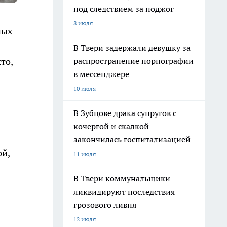
под следствием за поджог
8 июля
ных
В Твери задержали девушку за
распространение порнографии
то,
в мессенджере
10 июля
В Зубцове драка супругов с
кочергой и скалкой
закончилась госпитализацией
ой,
11 июля
В Твери коммунальщики
ликвидируют последствия
грозового ливня
12 июля