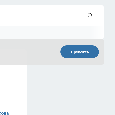
Принять
това