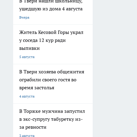
В Твери нашли школьницу,
ушедшую из дома 4 августа
Вчера
Житель Кесовой Горы украл
у соседа 12 кур ради
выпивки
5 августа
В Твери хозяева общежития
ограбили своего гостя во
время застолья
4 августа
В Торжке мужчина запустил
в экс-супругу табуретку из-
за ревности
3 августа