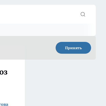
Принять
оз
това