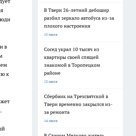
дует
ия
В Твери 26-летний дебошир
разбил зеркало автобуса из-за
люди
плохого настроения
15 июля
и в
Сосед украл 10 тысяч из
м
квартиры своей спящей
шем
знакомой в Торопецком
районе
ию к
13 июля
Сбербанк на Трехсвятской в
ожет
Твери временно закрылся из-
.
за ремонта
14 июля
ый
В Старом Мелково житель