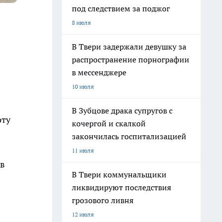
под следствием за поджог
8 июля
В Твери задержали девушку за
распространение порнографии
в мессенджере
10 июля
В Зубцове драка супругов с
оту
кочергой и скалкой
закончилась госпитализацией
11 июля
ов
В Твери коммунальщики
ликвидируют последствия
грозового ливня
12 июля