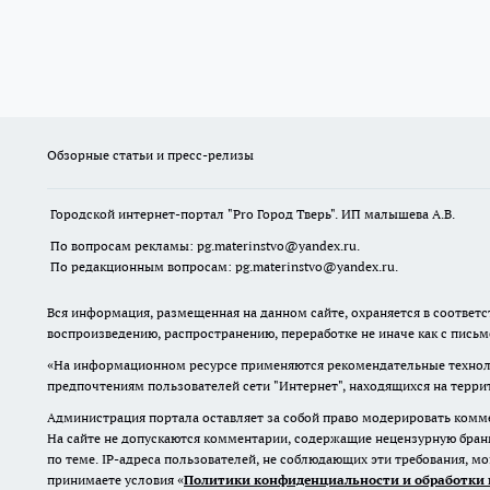
Обзорные статьи и пресс-релизы
Городской интернет-портал "Pro Город Тверь". ИП малышева А.В.
По вопросам рекламы: pg.materinstvo@yandex.ru.
По редакционным вопросам: pg.materinstvo@yandex.ru.
Вся информация, размещенная на данном сайте, охраняется в соответс
воспроизведению, распространению, переработке не иначе как с пись
«На информационном ресурсе применяются рекомендательные техноло
предпочтениям пользователей сети "Интернет", находящихся на терр
Администрация портала оставляет за собой право модерировать комме
На сайте не допускаются комментарии, содержащие нецензурную бран
по теме. IP-адреса пользователей, не соблюдающих эти требования, м
принимаете условия «
Политики конфиденциальности и обработки 