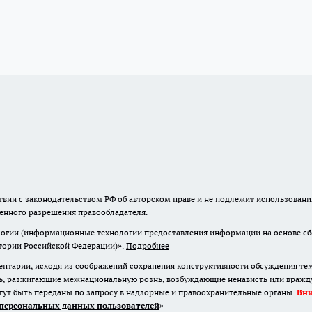
твии с законодательством РФ об авторском праве и не подлежит использовани
менного разрешения правообладателя.
гии (информационные технологии предоставления информации на основе сбор
итории Российской Федерации)».
Подробнее
нтарии, исходя из соображений сохранения конструктивности обсуждения те
ь, разжигающие межнациональную рознь, возбуждающие ненависть или вражду,
огут быть переданы по запросу в надзорные и правоохранительные органы.
Вн
персональных данных пользователей
»