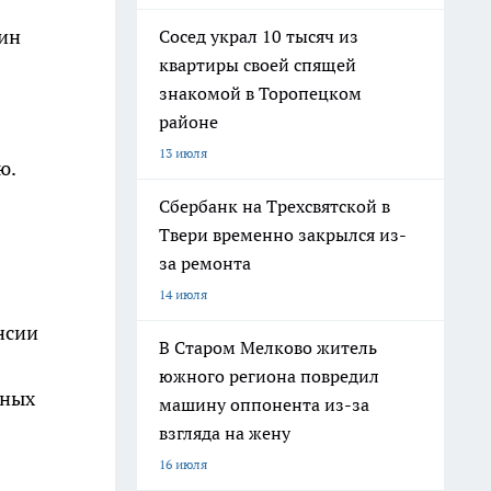
чин
Сосед украл 10 тысяч из
квартиры своей спящей
знакомой в Торопецком
районе
13 июля
ю.
Сбербанк на Трехсвятской в
Твери временно закрылся из-
за ремонта
14 июля
нсии
В Старом Мелково житель
южного региона повредил
нных
машину оппонента из-за
взгляда на жену
16 июля