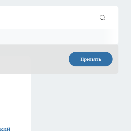
Принять
кий