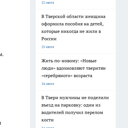
22 июля
В Тверской области женщина
оформила пособия на детей,
которые никогда не жили в
России
23 июля
м.
Жить по-новому: «Новые
люди» вдохновляют тверитян
«серебряного» возраста
24 июля
В Твери мужчины не поделили
въезд на парковку: один из
водителей получил перелом
кости
и
24 июля