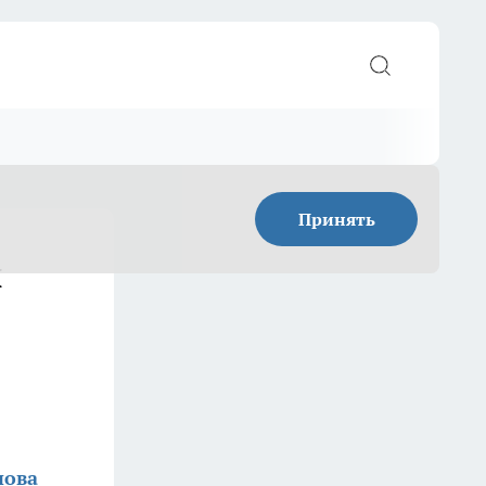
Принять
й
нова