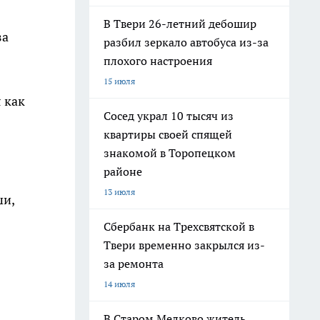
В Твери 26-летний дебошир
за
разбил зеркало автобуса из-за
плохого настроения
15 июля
 как
Сосед украл 10 тысяч из
квартиры своей спящей
знакомой в Торопецком
районе
13 июля
ши,
Сбербанк на Трехсвятской в
Твери временно закрылся из-
за ремонта
14 июля
В Старом Мелково житель