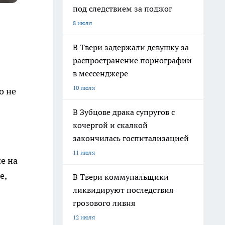
под следствием за поджог
8 июля
В Твери задержали девушку за
распространение порнографии
в мессенджере
10 июля
о не
В Зубцове драка супругов с
кочергой и скалкой
закончилась госпитализацией
11 июля
е на
е,
В Твери коммунальщики
ликвидируют последствия
грозового ливня
12 июля