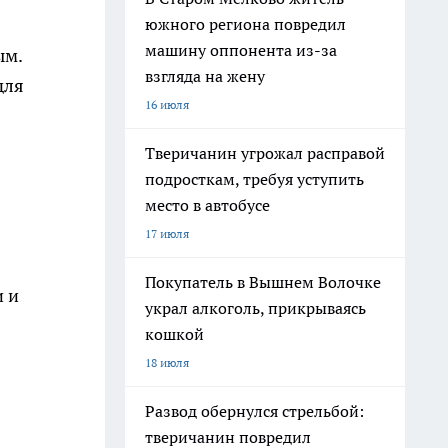
южного региона повредил
машину оппонента из-за
ым.
взгляда на жену
для
16 июля
Тверичанин угрожал расправой
подросткам, требуя уступить
место в автобусе
17 июля
Покупатель в Вышнем Волочке
и и
украл алкоголь, прикрываясь
кошкой
18 июля
Развод обернулся стрельбой:
тверичанин повредил