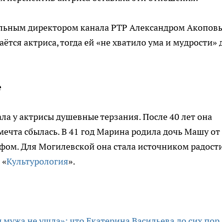
ральным директором канала РТР Александром Акопов
ётся актриса, тогда ей «не хватило ума и мудрости» 
е
ла у актрисы душевные терзания. После 40 лет она
мечта сбылась. В 41 год Марина родила дочь Машу от
фом. Для Могилевской она стала источником радост
 «
Культурология
».
 мужа не ушла»: что Екатерина Васильева до сих пор