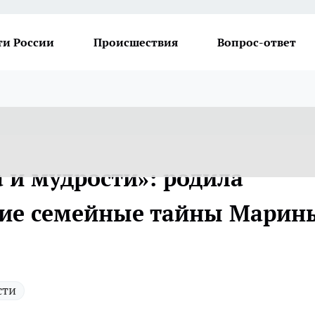
ти России
Происшествия
Вопрос-ответ
 и мудрости»: родила
угие семейные тайны Марин
сти