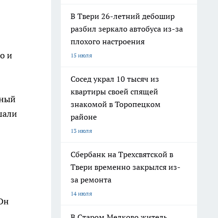
В Твери 26-летний дебошир
разбил зеркало автобуса из-за
плохого настроения
о и
15 июля
Сосед украл 10 тысяч из
квартиры своей спящей
ьный
знакомой в Торопецком
шали
районе
13 июля
Сбербанк на Трехсвятской в
Твери временно закрылся из-
за ремонта
14 июля
Он
В Старом Мелково житель