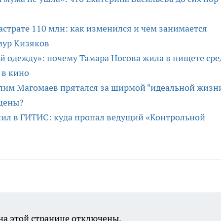
астрате 110 млн: как изменился и чем занимается
мур Кизяков
ей одежду»: почему Тамара Носова жила в нищете сре
 в кино
лим Магомаев прятался за ширмой "идеальной жизни
сцены?
пил в ГИТИС: куда пропал ведущий «Контрольной
а этой странице отключены.