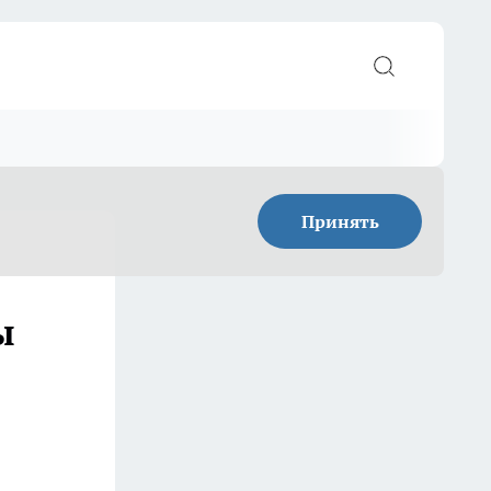
Принять
ы