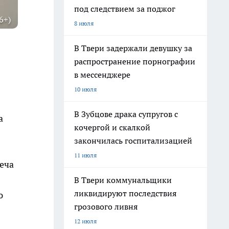
под следствием за поджог
6+)
8 июля
В Твери задержали девушку за
распространение порнографии
в мессенджере
10 июля
В Зубцове драка супругов с
а
кочергой и скалкой
закончилась госпитализацией
11 июля
еча
В Твери коммунальщики
ликвидируют последствия
ю
грозового ливня
12 июля