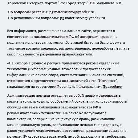
Городской интернет-портал "Pro Город Тверь". ИП малышева А.В.
По вопросам рекламы: pg.materinstvo@yandex.ru.
По редакционным вопросам: pg.materinstvo@yandex.ru.
Вся информация, размещенная на данном сайте, охраняется в
соответствии с законодательством РФ об авторском праве и не
подлежит использованию кем-либо в какой бы то ни было форме, в
том числе воспроизведению, распространению, переработке не иначе
как с письменного разрешения правообладателя.
«На информационном ресурсе применяются рекомендательные
технологии (информационные технологии предоставления
информации на основе сбора, систематизации и анализа сведений,
относящихся к предпочтениям пользователей сети "Интернет",
находящихся на территории Российской Федерации)».
Подробнее
Администрация портала оставляет за собой право модерировать
комментарии, исходя из соображений сохранения конструктивности
обсуждения тем и соблюдения законодательства РФ и
рекомендательных технологий. На сайте не допускаются
комментарии, содержащие нецензурную брань, разжигающие
межнациональную рознь, возбуждающие ненависть или вражду, а
равно унижение человеческого достоинства, размещение ссылок не
по теме. IP-адреса пользователей, не соблюдающих эти требования,