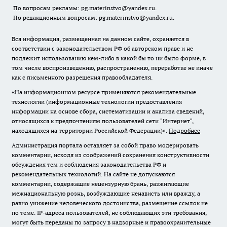
По вопросам рекламы: pg.materinstvo@yandex.ru.
По редакционным вопросам: pg.materinstvo@yandex.ru.
Вся информация, размещенная на данном сайте, охраняется в
соответствии с законодательством РФ об авторском праве и не
подлежит использованию кем-либо в какой бы то ни было форме, в
том числе воспроизведению, распространению, переработке не иначе
как с письменного разрешения правообладателя.
«На информационном ресурсе применяются рекомендательные
технологии (информационные технологии предоставления
информации на основе сбора, систематизации и анализа сведений,
относящихся к предпочтениям пользователей сети "Интернет",
находящихся на территории Российской Федерации)».
Подробнее
Администрация портала оставляет за собой право модерировать
комментарии, исходя из соображений сохранения конструктивности
обсуждения тем и соблюдения законодательства РФ и
рекомендательных технологий. На сайте не допускаются
комментарии, содержащие нецензурную брань, разжигающие
межнациональную рознь, возбуждающие ненависть или вражду, а
равно унижение человеческого достоинства, размещение ссылок не
по теме. IP-адреса пользователей, не соблюдающих эти требования,
могут быть переданы по запросу в надзорные и правоохранительные