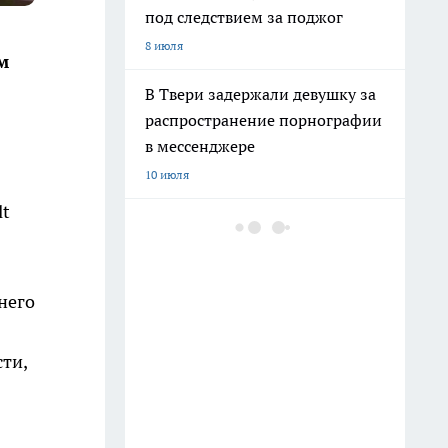
под следствием за поджог
8 июля
м
В Твери задержали девушку за
распространение порнографии
в мессенджере
я
10 июля
lt
В Зубцове драка супругов с
кочергой и скалкой
закончилась госпитализацией
него
11 июля
В Твери коммунальщики
ти,
ликвидируют последствия
грозового ливня
12 июля