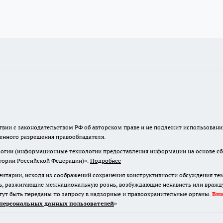
твии с законодательством РФ об авторском праве и не подлежит использовани
менного разрешения правообладателя.
гии (информационные технологии предоставления информации на основе сбор
итории Российской Федерации)».
Подробнее
нтарии, исходя из соображений сохранения конструктивности обсуждения те
ь, разжигающие межнациональную рознь, возбуждающие ненависть или вражду,
огут быть переданы по запросу в надзорные и правоохранительные органы.
Вн
персональных данных пользователей
»