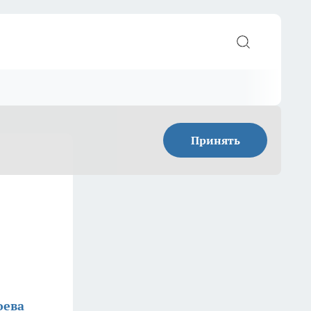
Принять
оева