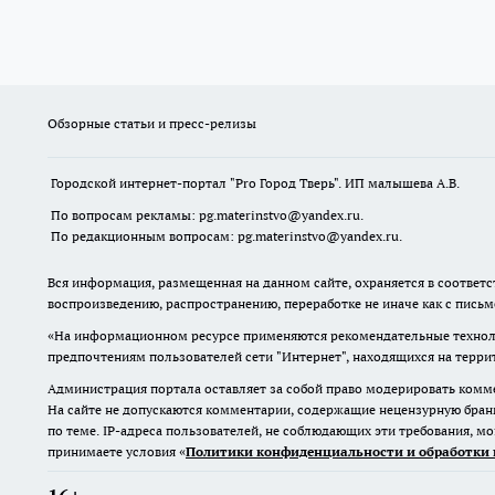
Обзорные статьи и пресс-релизы
Городской интернет-портал "Pro Город Тверь". ИП малышева А.В.
По вопросам рекламы: pg.materinstvo@yandex.ru.
По редакционным вопросам: pg.materinstvo@yandex.ru.
Вся информация, размещенная на данном сайте, охраняется в соответс
воспроизведению, распространению, переработке не иначе как с пись
«На информационном ресурсе применяются рекомендательные техноло
предпочтениям пользователей сети "Интернет", находящихся на терр
Администрация портала оставляет за собой право модерировать комме
На сайте не допускаются комментарии, содержащие нецензурную бран
по теме. IP-адреса пользователей, не соблюдающих эти требования, м
принимаете условия «
Политики конфиденциальности и обработки 