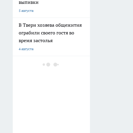
выпивки
5 августа
В Твери хозяева общежития
ограбили своего гостя во
время застолья
4 августа
В Торжке мужчина запустил
в экс-супругу табуретку из-
за ревности
3 августа
В Твери на Комсомольском
проспекте самокатчик сбил
пожилого мужчину
2 августа