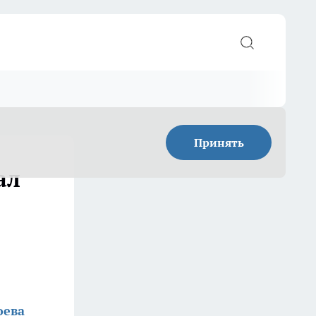
Принять
ал
оева