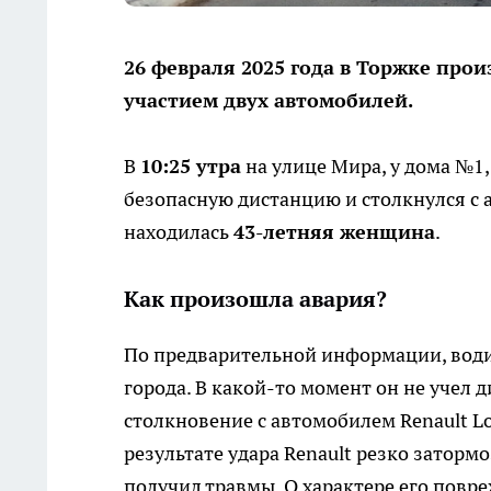
26 февраля 2025 года в Торжке пр
участием двух автомобилей.
В
10:25 утра
на улице Мира, у дома №1
безопасную дистанцию и столкнулся с
находилась
43-летняя женщина
.
Как произошла авария?
По предварительной информации, водит
города. В какой-то момент он не учел 
столкновение с автомобилем Renault L
результате удара Renault резко заторм
получил травмы. О характере его пов