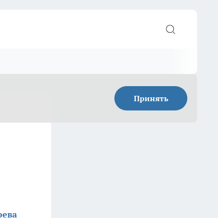
Принять
оева