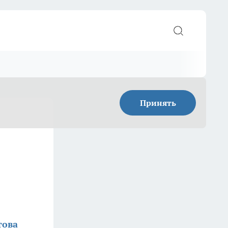
Принять
това