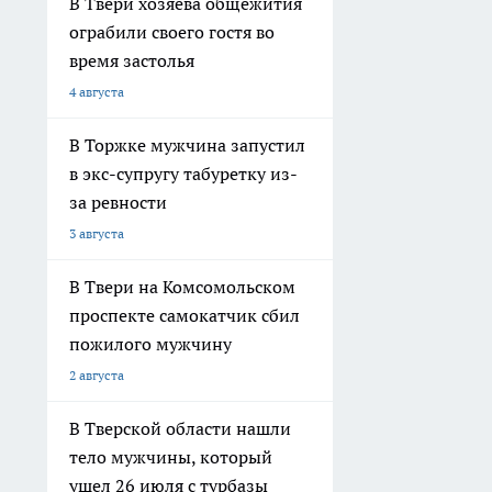
В Твери хозяева общежития
ограбили своего гостя во
время застолья
4 августа
В Торжке мужчина запустил
в экс-супругу табуретку из-
за ревности
3 августа
В Твери на Комсомольском
проспекте самокатчик сбил
пожилого мужчину
2 августа
В Тверской области нашли
тело мужчины, который
ушел 26 июля с турбазы