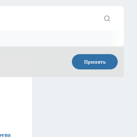
Принять
оева