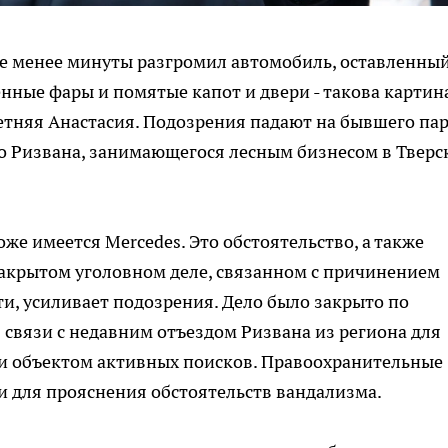
 менее минуты разгромил автомобиль, оставленный
енные фары и помятые капот и двери - такова картин
етняя Анастасия. Подозрения падают на бывшего па
о Ризвана, занимающегося лесным бизнесом в Тверс
оже имеется Mercedes. Это обстоятельство, а также
акрытом уголовном деле, связанном с причинением
ти, усиливает подозрения. Дело было закрыто по
 связи с недавним отъездом Ризвана из региона для
 и объектом активных поисков. Правоохранительные
ри для прояснения обстоятельств вандализма.