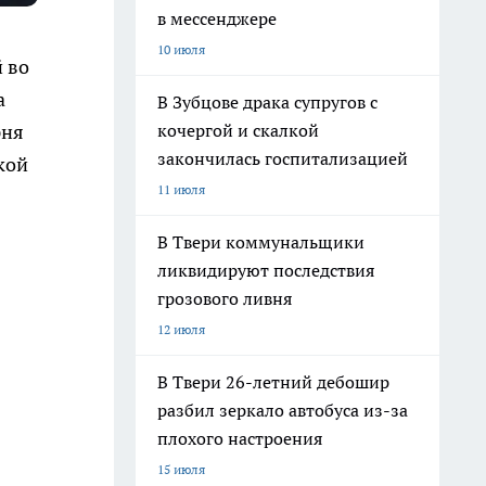
в мессенджере
10 июля
 во
а
В Зубцове драка супругов с
кочергой и скалкой
рня
закончилась госпитализацией
кой
11 июля
В Твери коммунальщики
ликвидируют последствия
грозового ливня
12 июля
В Твери 26-летний дебошир
разбил зеркало автобуса из-за
плохого настроения
15 июля