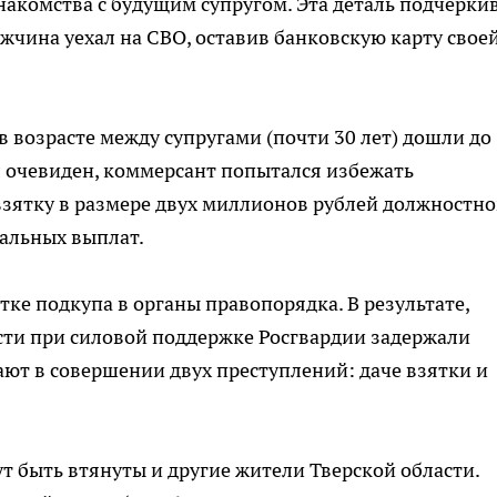
накомства с будущим супругом. Эта деталь подчерки
чина уехал на СВО, оставив банковскую карту свое
в возрасте между супругами (почти 30 лет) дошли до
л очевиден, коммерсант попытался избежать
взятку в размере двух миллионов рублей должностн
иальных выплат.
ке подкупа в органы правопорядка. В результате,
сти при силовой поддержке Росгвардии задержали
ют в совершении двух преступлений: даче взятки и
гут быть втянуты и другие жители Тверской области.