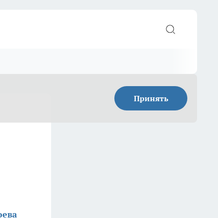
Принять
оева