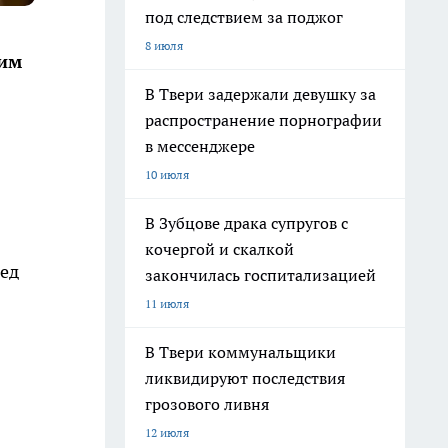
под следствием за поджог
8 июля
оим
В Твери задержали девушку за
распространение порнографии
в мессенджере
10 июля
В Зубцове драка супругов с
кочергой и скалкой
ред
закончилась госпитализацией
11 июля
В Твери коммунальщики
ликвидируют последствия
грозового ливня
12 июля