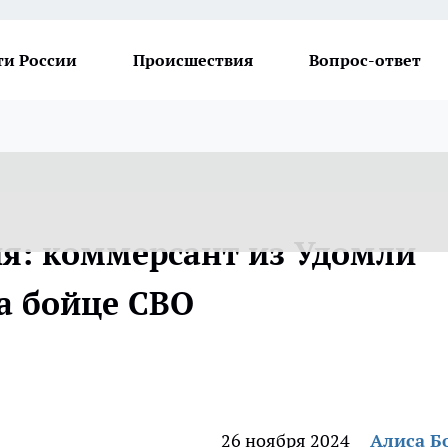
ти России
Происшествия
Вопрос-ответ
ия: коммерсант из Удомли
а бойце СВО
26 ноября 2024
Алиса Б