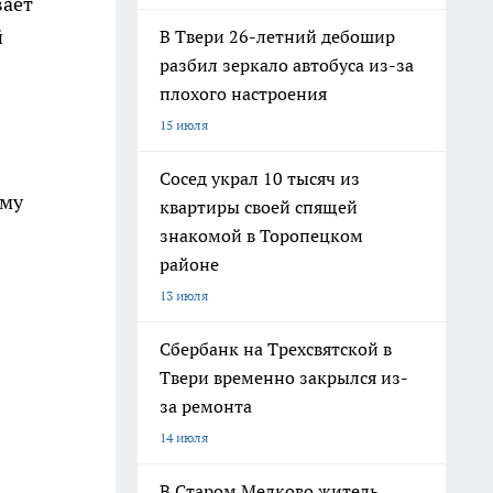
вает
й
В Твери 26-летний дебошир
разбил зеркало автобуса из-за
плохого настроения
15 июля
Сосед украл 10 тысяч из
ому
квартиры своей спящей
знакомой в Торопецком
районе
13 июля
Сбербанк на Трехсвятской в
Твери временно закрылся из-
за ремонта
14 июля
В Старом Мелково житель