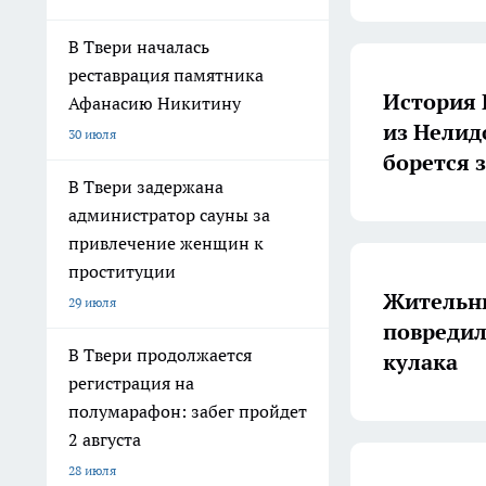
В Твери началась
реставрация памятника
История 
Афанасию Никитину
из Нелид
30 июля
борется 
В Твери задержана
администратор сауны за
привлечение женщин к
проституции
Жительни
29 июля
повредил
В Твери продолжается
кулака
регистрация на
полумарафон: забег пройдет
2 августа
28 июля