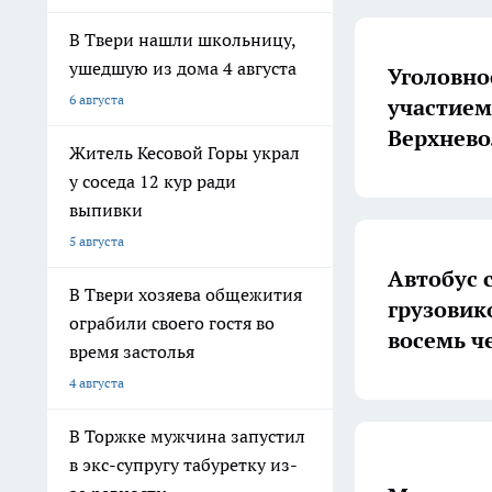
В Твери нашли школьницу,
ушедшую из дома 4 августа
Уголовно
6 августа
участием
Верхнев
Житель Кесовой Горы украл
у соседа 12 кур ради
выпивки
5 августа
Автобус 
В Твери хозяева общежития
грузовик
ограбили своего гостя во
восемь ч
время застолья
4 августа
В Торжке мужчина запустил
в экс-супругу табуретку из-