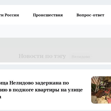
ти России
Происшествия
Вопрос-ответ
Новости по тэгу
Нелидово
ца Нелидово задержана по
ию в поджоге квартиры на улице
а