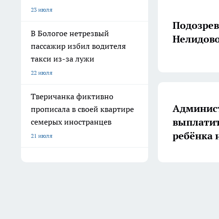
23 июля
Подозрев
В Бологое нетрезвый
Нелидово
пассажир избил водителя
такси из-за лужи
22 июля
Тверичанка фиктивно
Админист
прописала в своей квартире
выплатит
семерых иностранцев
ребёнка 
21 июля