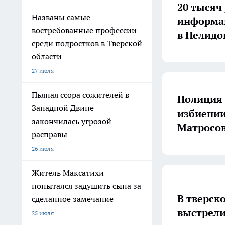
20 тысяч
Названы самые
информац
востребованные профессии
в Нелидо
среди подростков в Тверской
области
27 июля
Пьяная ссора сожителей в
Полиция 
Западной Двине
избиении
закончилась угрозой
Матросо
расправы
26 июля
Житель Максатихи
попытался задушить сына за
В тверск
сделанное замечание
выстрели
25 июля