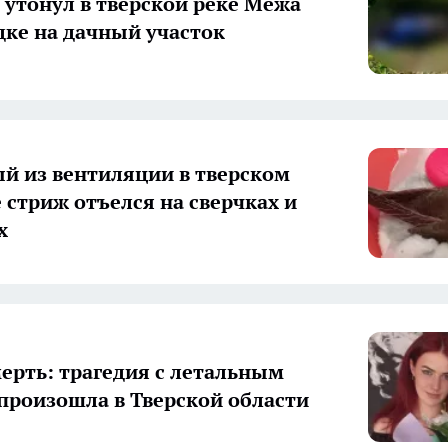
утонул в тверской реке Межа
дке на дачный участок
й из вентиляции в тверском
 стриж отъелся на сверчках и
х
мерть: трагедия с летальным
произошла в Тверской области