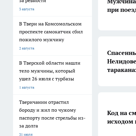
Мужчина 
за ревности
при поез
3 августа
В Твери на Комсомольском
проспекте самокатчик сбил
пожилого мужчину
2 августа
Спасенны
Нелидове
В Тверской области нашли
таракана
тело мужчины, который
ушел 26 июля с турбазы
1 августа
Тверичанин отрастил
бороду и жил по чужому
Код на с
паспорту после стрельбы из-
исходом 
за долга
31 июля