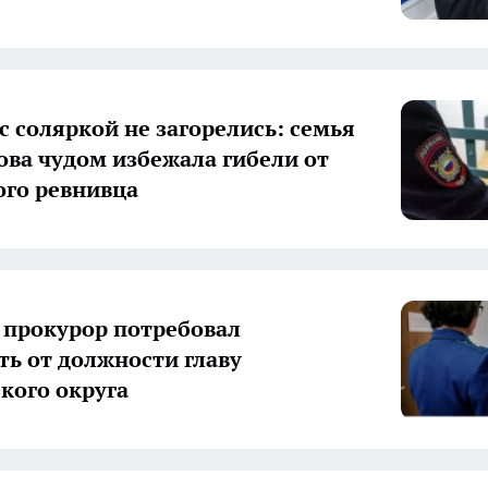
с соляркой не загорелись: семья
ова чудом избежала гибели от
ого ревнивца
 прокурор потребовал
ть от должности главу
кого округа