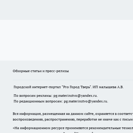
Обзорные статьи и пресс-релизы
Городской интернет-портал "Pro Город Тверь". ИП малышева А.В.
По вопросам рекламы: pg.materinstvo@yandex.ru.
По редакционным вопросам: pg.materinstvo@yandex.ru.
Вся информация, размещенная на данном сайте, охраняется в соответс
воспроизведению, распространению, переработке не иначе как с пись
«На информационном ресурсе применяются рекомендательные техноло