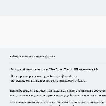
Обзорные статьи и пресс-релизы
Городской интернет-портал "Pro Город Тверь". ИП малышева А.В.
По вопросам рекламы: pg.materinstvo@yandex.ru.
По редакционным вопросам: pg.materinstvo@yandex.ru.
Вся информация, размещенная на данном сайте, охраняется в соответс
воспроизведению, распространению, переработке не иначе как с пись
«На информационном ресурсе применяются рекомендательные техноло