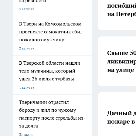
за ревности
погибший
3 августа
на Петер
В Твери на Комсомольском
проспекте самокатчик сбил
пожилого мужчину
2 августа
Свыше 50
ликвидир
В Тверской области нашли
на улице
тело мужчины, который
ушел 26 июля с турбазы
1 августа
Тверичанин отрастил
бороду и жил по чужому
Дачный д
паспорту после стрельбы из-
пожаре в
за долга
31 июля