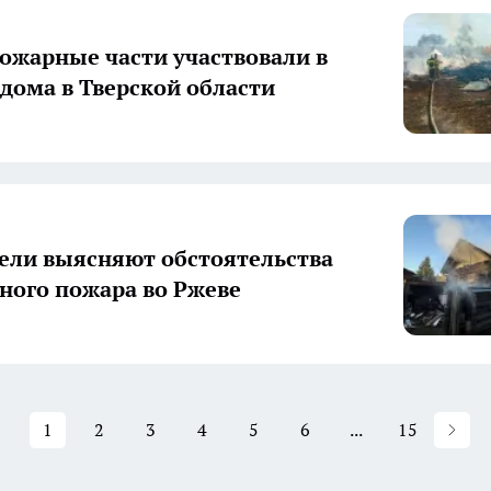
ожарные части участвовали в
дома в Тверской области
ели выясняют обстоятельства
ного пожара во Ржеве
1
2
3
4
5
6
...
15