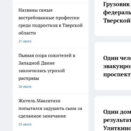
Грузовик
Названы самые
федераль
востребованные профессии
Тверской
среди подростков в Тверской
области
27 июля
Пьяная ссора сожителей в
Один чел
Западной Двине
эвакуиро
закончилась угрозой
проспект
расправы
26 июля
Житель Максатихи
попытался задушить сына за
Один дом
сделанное замечание
результа
25 июля
Улиткин