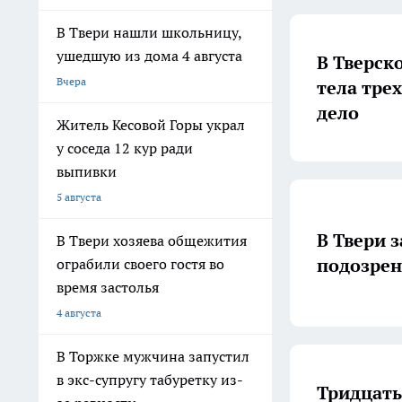
В Твери нашли школьницу,
ушедшую из дома 4 августа
В Тверск
Вчера
тела тре
дело
Житель Кесовой Горы украл
у соседа 12 кур ради
выпивки
5 августа
В Твери 
В Твери хозяева общежития
подозрен
ограбили своего гостя во
время застолья
4 августа
В Торжке мужчина запустил
в экс-супругу табуретку из-
Тридцать