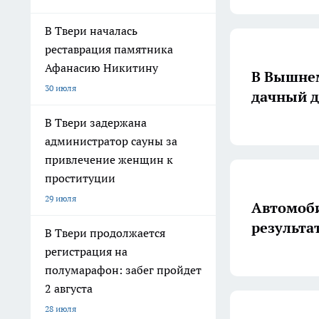
В Твери началась
реставрация памятника
Афанасию Никитину
В Вышне
30 июля
дачный д
В Твери задержана
администратор сауны за
привлечение женщин к
проституции
29 июля
Автомоби
результа
В Твери продолжается
регистрация на
полумарафон: забег пройдет
2 августа
28 июля