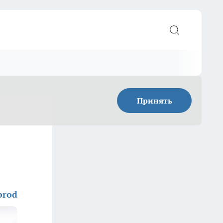
Принять
orod