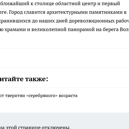
и, ближайший к столице областной центр и первый
лге. Город славится архитектурными памятниками в
сохранившихся до наших дней дореволюционных рабо
тью храмами и великолепной панорамой на берега Вол
итайте также:
т тверитян «серебряного» возраста
а этой странице отключены.