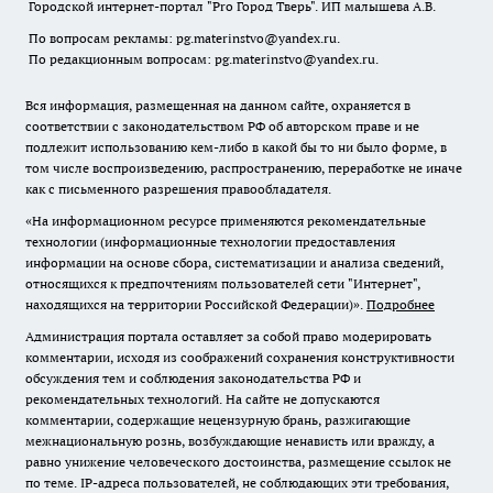
Городской интернет-портал "Pro Город Тверь". ИП малышева А.В.
По вопросам рекламы: pg.materinstvo@yandex.ru.
По редакционным вопросам: pg.materinstvo@yandex.ru.
Вся информация, размещенная на данном сайте, охраняется в
соответствии с законодательством РФ об авторском праве и не
подлежит использованию кем-либо в какой бы то ни было форме, в
том числе воспроизведению, распространению, переработке не иначе
как с письменного разрешения правообладателя.
«На информационном ресурсе применяются рекомендательные
технологии (информационные технологии предоставления
информации на основе сбора, систематизации и анализа сведений,
относящихся к предпочтениям пользователей сети "Интернет",
находящихся на территории Российской Федерации)».
Подробнее
Администрация портала оставляет за собой право модерировать
комментарии, исходя из соображений сохранения конструктивности
обсуждения тем и соблюдения законодательства РФ и
рекомендательных технологий. На сайте не допускаются
комментарии, содержащие нецензурную брань, разжигающие
межнациональную рознь, возбуждающие ненависть или вражду, а
равно унижение человеческого достоинства, размещение ссылок не
по теме. IP-адреса пользователей, не соблюдающих эти требования,