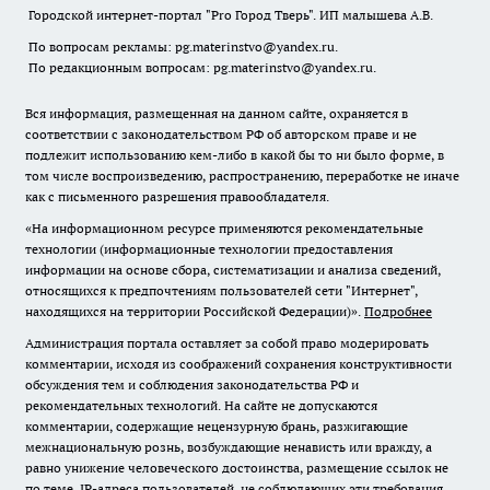
Городской интернет-портал "Pro Город Тверь". ИП малышева А.В.
По вопросам рекламы: pg.materinstvo@yandex.ru.
По редакционным вопросам: pg.materinstvo@yandex.ru.
Вся информация, размещенная на данном сайте, охраняется в
соответствии с законодательством РФ об авторском праве и не
подлежит использованию кем-либо в какой бы то ни было форме, в
том числе воспроизведению, распространению, переработке не иначе
как с письменного разрешения правообладателя.
«На информационном ресурсе применяются рекомендательные
технологии (информационные технологии предоставления
информации на основе сбора, систематизации и анализа сведений,
относящихся к предпочтениям пользователей сети "Интернет",
находящихся на территории Российской Федерации)».
Подробнее
Администрация портала оставляет за собой право модерировать
комментарии, исходя из соображений сохранения конструктивности
обсуждения тем и соблюдения законодательства РФ и
рекомендательных технологий. На сайте не допускаются
комментарии, содержащие нецензурную брань, разжигающие
межнациональную рознь, возбуждающие ненависть или вражду, а
равно унижение человеческого достоинства, размещение ссылок не
по теме. IP-адреса пользователей, не соблюдающих эти требования,