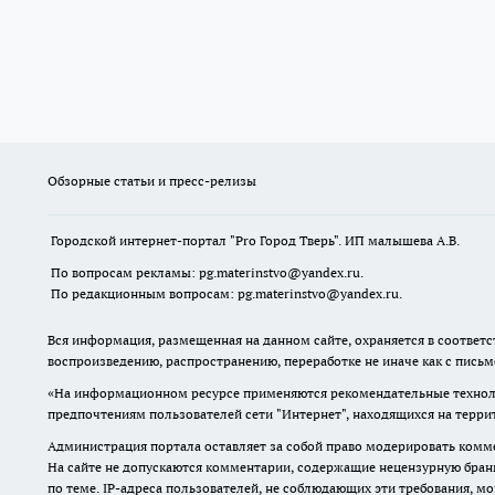
Обзорные статьи и пресс-релизы
Городской интернет-портал "Pro Город Тверь". ИП малышева А.В.
По вопросам рекламы: pg.materinstvo@yandex.ru.
По редакционным вопросам: pg.materinstvo@yandex.ru.
Вся информация, размещенная на данном сайте, охраняется в соответс
воспроизведению, распространению, переработке не иначе как с пись
«На информационном ресурсе применяются рекомендательные техноло
предпочтениям пользователей сети "Интернет", находящихся на терр
Администрация портала оставляет за собой право модерировать комме
На сайте не допускаются комментарии, содержащие нецензурную бран
по теме. IP-адреса пользователей, не соблюдающих эти требования, м