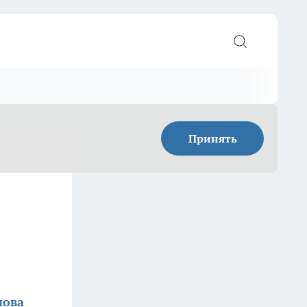
Принять
нова