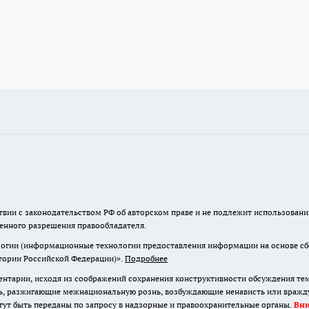
твии с законодательством РФ об авторском праве и не подлежит использовани
менного разрешения правообладателя.
гии (информационные технологии предоставления информации на основе сбор
итории Российской Федерации)».
Подробнее
нтарии, исходя из соображений сохранения конструктивности обсуждения те
ь, разжигающие межнациональную рознь, возбуждающие ненависть или вражду,
огут быть переданы по запросу в надзорные и правоохранительные органы.
Вн