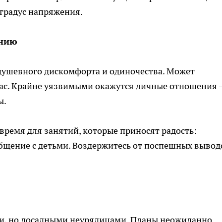
 градус напряжения.
онию
душевного дискомфорта и одиночества. Может
 вас. Крайне уязвимыми окажутся личные отношения
ры.
 время для занятий, которые приносят радость:
общение с детьми. Воздержитесь от поспешных вывод
ми, но досадными неурядицами. Планы неожиданно