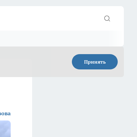
Принять
зова