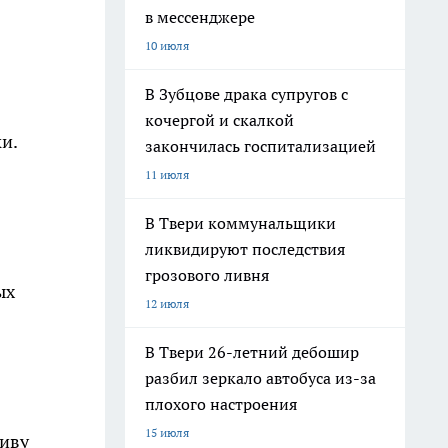
в мессенджере
10 июля
В Зубцове драка супругов с
кочергой и скалкой
ки.
закончилась госпитализацией
11 июля
В Твери коммунальщики
ликвидируют последствия
грозового ливня
ых
12 июля
В Твери 26-летний дебошир
разбил зеркало автобуса из-за
плохого настроения
15 июля
тиву