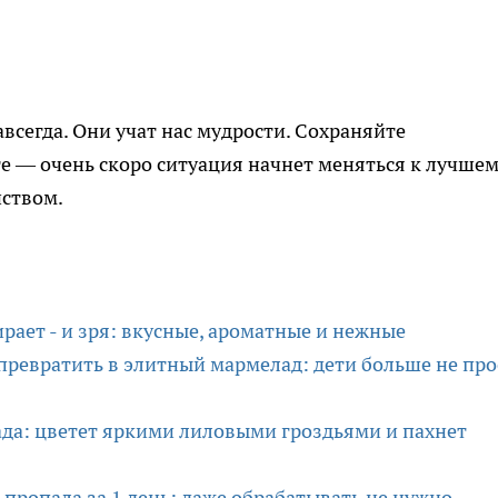
всегда. Они учат нас мудрости. Сохраняйте
ьте — очень скоро ситуация начнет меняться к лучшем
нством.
ирает - и зря: вкусные, ароматные и нежные
превратить в элитный мармелад: дети больше не про
ада: цветет яркими лиловыми гроздьями и пахнет
 пропала за 1 день: даже обрабатывать не нужно —