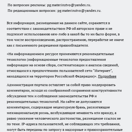
По вопросам рекламы: pg.materinstvo@yandex.ru.
По редакционным вопросам: pg.materinstvo@yandex.ru.
Вся информация, размещенная на данном сайте, охраняется в
соответствии с законодательством РФ об авторском праве и не
подлежит использованию кем-либо в какой бы то ни было форме, в
том числе воспроизведению, распространению, переработке не иначе
как с письменного разрешения правообладателя.
«На информационном ресурсе применяются рекомендательные
технологии (информационные технологии предоставления
информации на основе сбора, систематизации и анализа сведений,
относящихся к предпочтениям пользователей сети "Интернет",
находящихся на территории Российской Федерации)».
Подробнее
Администрация портала оставляет за собой право модерировать
комментарии, исходя из соображений сохранения конструктивности
обсуждения тем и соблюдения законодательства РФ и
рекомендательных технологий. На сайте не допускаются
комментарии, содержащие нецензурную брань, разжигающие
межнациональную рознь, возбуждающие ненависть или вражду, а
равно унижение человеческого достоинства, размещение ссылок не
по теме. IP-адреса пользователей, не соблюдающих эти требования,
могут быть переданы по запросу в надзорные и правоохранительные