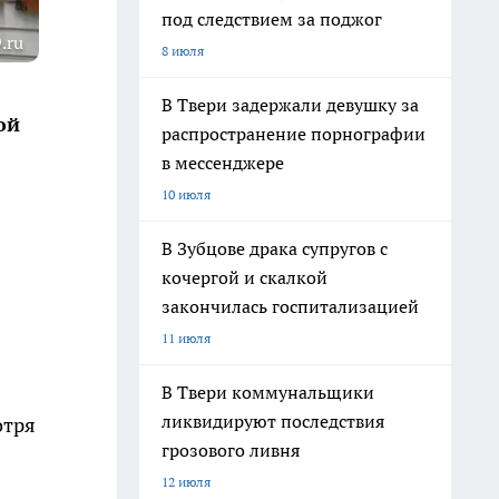
под следствием за поджог
.ru
8 июля
В Твери задержали девушку за
ой
распространение порнографии
в мессенджере
10 июля
В Зубцове драка супругов с
кочергой и скалкой
закончилась госпитализацией
11 июля
В Твери коммунальщики
ликвидируют последствия
отря
грозового ливня
12 июля