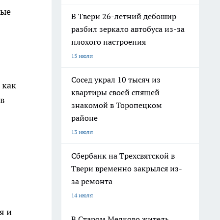
ные
В Твери 26-летний дебошир
разбил зеркало автобуса из-за
плохого настроения
15 июля
Сосед украл 10 тысяч из
 как
квартиры своей спящей
 в
знакомой в Торопецком
районе
13 июля
Сбербанк на Трехсвятской в
Твери временно закрылся из-
за ремонта
14 июля
я и
В Старом Мелково житель