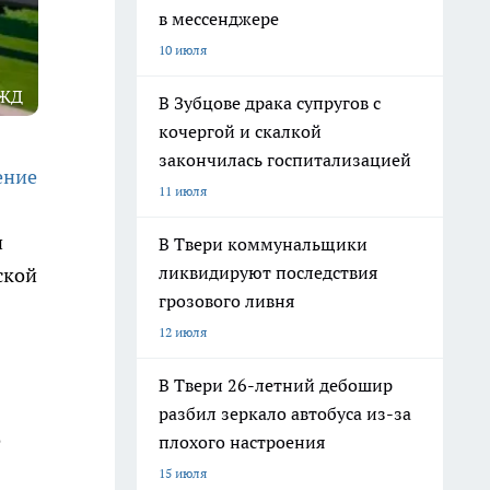
в мессенджере
10 июля
РЖД
В Зубцове драка супругов с
кочергой и скалкой
закончилась госпитализацией
ение
11 июля
и
В Твери коммунальщики
ликвидируют последствия
ской
грозового ливня
12 июля
В Твери 26-летний дебошир
разбил зеркало автобуса из-за
о
плохого настроения
15 июля