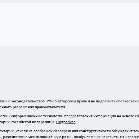
твии с законодательством РФ об авторском праве и не подлежит использовани
менного разрешения правообладателя.
гии (информационные технологии предоставления информации на основе сбор
итории Российской Федерации)».
Подробнее
нтарии, исходя из соображений сохранения конструктивности обсуждения те
ь, разжигающие межнациональную рознь, возбуждающие ненависть или вражду,