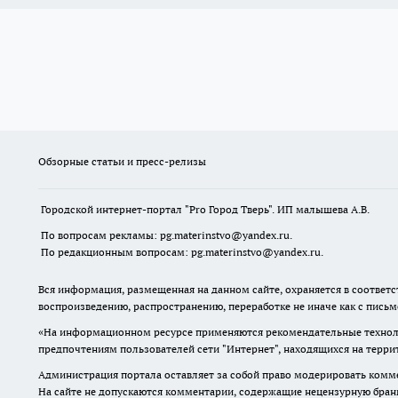
Обзорные статьи и пресс-релизы
Городской интернет-портал "Pro Город Тверь". ИП малышева А.В.
По вопросам рекламы: pg.materinstvo@yandex.ru.
По редакционным вопросам: pg.materinstvo@yandex.ru.
Вся информация, размещенная на данном сайте, охраняется в соответс
воспроизведению, распространению, переработке не иначе как с пись
«На информационном ресурсе применяются рекомендательные техноло
предпочтениям пользователей сети "Интернет", находящихся на терр
Администрация портала оставляет за собой право модерировать комме
На сайте не допускаются комментарии, содержащие нецензурную бран