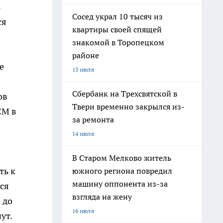
ь
Сосед украл 10 тысяч из
ся
квартиры своей спящей
знакомой в Торопецком
районе
е
13 июля
Сбербанк на Трехсвятской в
ов
Твери временно закрылся из-
СМ в
за ремонта
14 июля
В Старом Мелково житель
ть к
южного региона повредил
машину оппонента из-за
тся
взгляда на жену
 до
16 июля
нут.