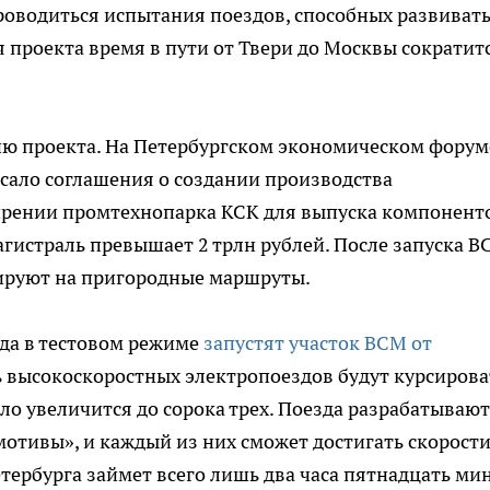
проводиться испытания поездов, способных развиват
я проекта время в пути от Твери до Москвы сократит
ию проекта. На Петербургском экономическом форум
сало соглашения о создании производства
ирении промтехнопарка КСК для выпуска компонент
гистраль превышает 2 трлн рублей. После запуска В
тируют на пригородные маршруты.
ода в тестовом режиме
запустят участок ВСМ от
ь высокоскоростных электропоездов будут курсирова
исло увеличится до сорока трех. Поезда разрабатываю
мотивы», и каждый из них сможет достигать скорости
етербурга займет всего лишь два часа пятнадцать ми