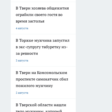
В Твери хозяева общежития
ограбили своего гостя во
время застолья
4 августа
В Торжке мужчина запустил
в экс-супругу табуретку из-
за ревности
3 августа
В Твери на Комсомольском
проспекте самокатчик сбил
пожилого мужчину
2 августа
В Тверской области нашли
тело мужчины, который