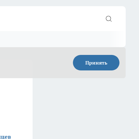
Принять
нцев