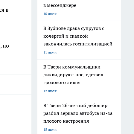
в мессенджере
ся в
10 июля
В Зубцове драка супругов с
кочергой и скалкой
закончилась госпитализацией
й
, но
11 июля
В Твери коммунальщики
ликвидируют последствия
грозового ливня
12 июля
В Твери 26-летний дебошир
разбил зеркало автобуса из-за
плохого настроения
15 июля