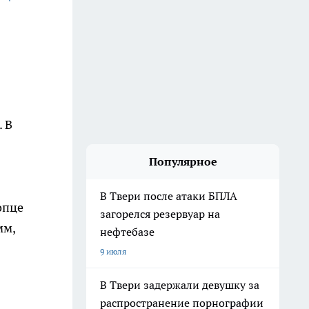
 В
Популярное
В Твери после атаки БПЛА
опце
загорелся резервуар на
мм,
нефтебазе
9 июля
В Твери задержали девушку за
распространение порнографии