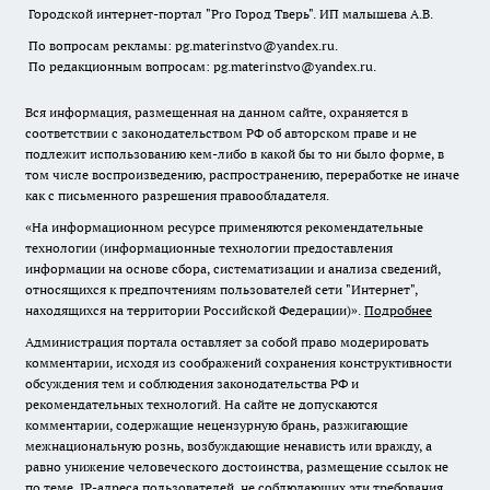
Городской интернет-портал "Pro Город Тверь". ИП малышева А.В.
По вопросам рекламы: pg.materinstvo@yandex.ru.
По редакционным вопросам: pg.materinstvo@yandex.ru.
Вся информация, размещенная на данном сайте, охраняется в
соответствии с законодательством РФ об авторском праве и не
подлежит использованию кем-либо в какой бы то ни было форме, в
том числе воспроизведению, распространению, переработке не иначе
как с письменного разрешения правообладателя.
«На информационном ресурсе применяются рекомендательные
технологии (информационные технологии предоставления
информации на основе сбора, систематизации и анализа сведений,
относящихся к предпочтениям пользователей сети "Интернет",
находящихся на территории Российской Федерации)».
Подробнее
Администрация портала оставляет за собой право модерировать
комментарии, исходя из соображений сохранения конструктивности
обсуждения тем и соблюдения законодательства РФ и
рекомендательных технологий. На сайте не допускаются
комментарии, содержащие нецензурную брань, разжигающие
межнациональную рознь, возбуждающие ненависть или вражду, а
равно унижение человеческого достоинства, размещение ссылок не
по теме. IP-адреса пользователей, не соблюдающих эти требования,