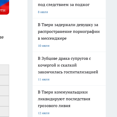
под следствием за поджог
ети
8 июля
В Твери задержали девушку за
распространение порнографии
ие
в мессенджере
10 июля
В Зубцове драка супругов с
кочергой и скалкой
закончилась госпитализацией
11 июля
В Твери коммунальщики
ликвидируют последствия
грозового ливня
12 июля