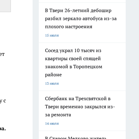
В Твери 26-летний дебошир
разбил зеркало автобуса из-за
плохого настроения
15 июля
Сосед украл 10 тысяч из
ет
квартиры своей спящей
знакомой в Торопецком
районе
13 июля
Сбербанк на Трехсвятской в
у с
Твери временно закрылся из-
за ремонта
14 июля
а.
В Старом Мелково житель