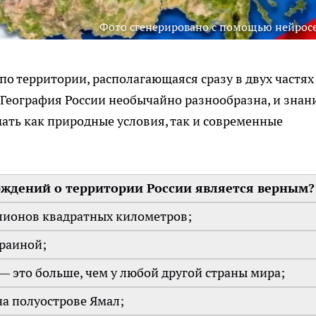
Фото сгенерировано с помощью нейрос
по территории, располагающаяся сразу в двух частях
География России необычайно разнообразна, и знан
ать как природные условия, так и современные
рждений о территории России является верным?
лионов квадратных километров;
краиной;
— это больше, чем у любой другой страны мира;
на полуострове Ямал;