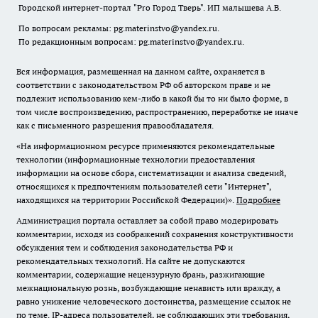
Городской интернет-портал "Pro Город Тверь". ИП малышева А.В.
По вопросам рекламы: pg.materinstvo@yandex.ru.
По редакционным вопросам: pg.materinstvo@yandex.ru.
Вся информация, размещенная на данном сайте, охраняется в
соответствии с законодательством РФ об авторском праве и не
подлежит использованию кем-либо в какой бы то ни было форме, в
том числе воспроизведению, распространению, переработке не иначе
как с письменного разрешения правообладателя.
«На информационном ресурсе применяются рекомендательные
технологии (информационные технологии предоставления
информации на основе сбора, систематизации и анализа сведений,
относящихся к предпочтениям пользователей сети "Интернет",
находящихся на территории Российской Федерации)».
Подробнее
Администрация портала оставляет за собой право модерировать
комментарии, исходя из соображений сохранения конструктивности
обсуждения тем и соблюдения законодательства РФ и
рекомендательных технологий. На сайте не допускаются
комментарии, содержащие нецензурную брань, разжигающие
межнациональную рознь, возбуждающие ненависть или вражду, а
равно унижение человеческого достоинства, размещение ссылок не
по теме. IP-адреса пользователей, не соблюдающих эти требования,