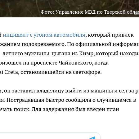
Фото: Управление МВД по Тверской обла
й
инцидент с угоном автомобиля
, который привлек
ржанием подозреваемого. По официальной информац
0-летнего мужчины-цыгана из Кимр, который находи
оизошел на проспекте Чайковского, когда
 Creta, остановившейся на светофоре.
 он заставил владелицу выйти из машины и сел за р
ния. Пострадавшая быстро сообщила о случившемся в
чать поиск. Для задержания был введен план