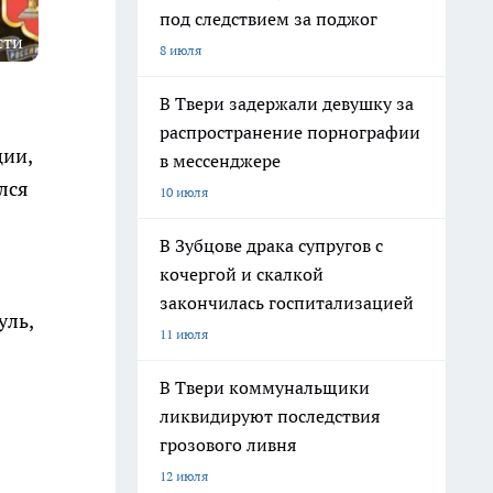
под следствием за поджог
сти
8 июля
В Твери задержали девушку за
распространение порнографии
ии,
в мессенджере
лся
10 июля
В Зубцове драка супругов с
кочергой и скалкой
закончилась госпитализацией
уль,
11 июля
В Твери коммунальщики
ликвидируют последствия
грозового ливня
12 июля