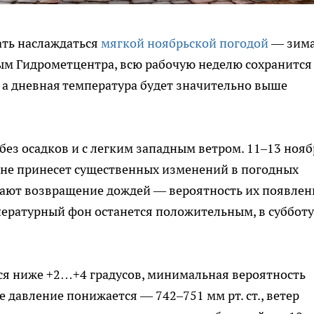
ать наслаждаться
мягкой ноябрьской погодой
— зим
нным Гидрометцентра, всю рабочую неделю сохранится
, а дневная температура будет значительно выше
 без осадков и с легким западным ветром. 11–13 ноя
же не принесет существенных изменений в погодных
ают возвращение дождей — вероятность их появлен
пературный фон останется положительным, в субботу
ся ниже +2…+4 градусов, минимальная вероятность
 давление понижается — 742–751 мм рт. ст., ветер