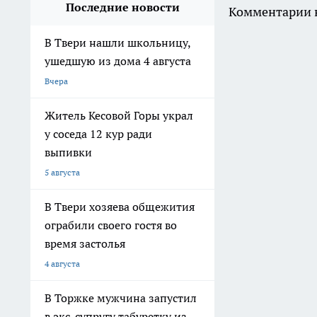
Последние новости
Комментарии н
В Твери нашли школьницу,
ушедшую из дома 4 августа
Вчера
Житель Кесовой Горы украл
у соседа 12 кур ради
выпивки
5 августа
В Твери хозяева общежития
ограбили своего гостя во
время застолья
4 августа
В Торжке мужчина запустил
в экс-супругу табуретку из-