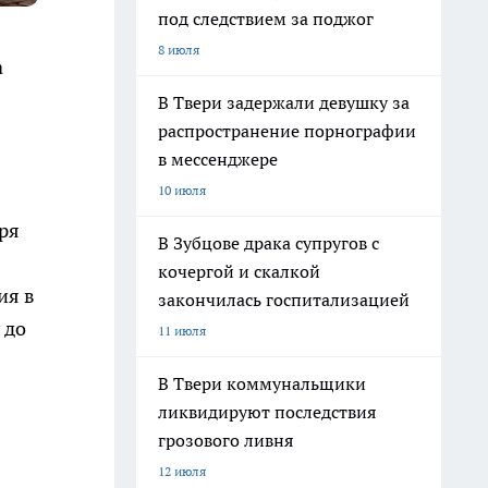
под следствием за поджог
8 июля
а
В Твери задержали девушку за
распространение порнографии
в мессенджере
10 июля
бря
В Зубцове драка супругов с
кочергой и скалкой
ия в
закончилась госпитализацией
 до
11 июля
В Твери коммунальщики
ликвидируют последствия
грозового ливня
12 июля