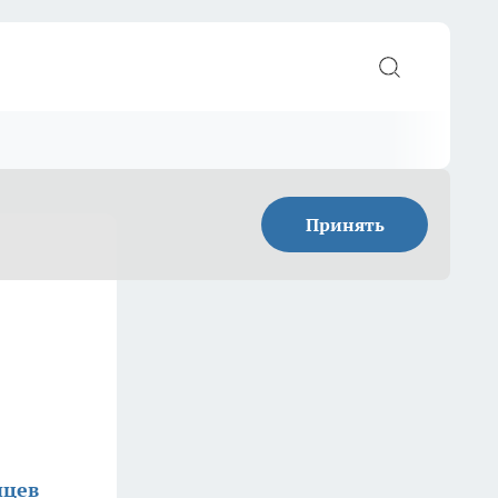
Принять
нцев