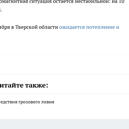
еомагнитная ситуация остается нестабильной: на 10
.
оября в Тверской области
ожидается потепление и
итайте также:
дствия грозового ливня