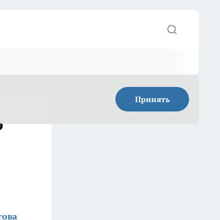
Принять
р
това