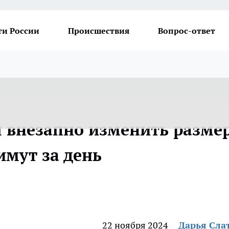
ти России
Происшествия
Вопрос-ответ
я внезапно изменить разме
имут за день
22 ноября 2024
Дарья Сла