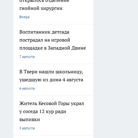
открылось отделение
гнойной хирургии
Вчера
Воспитанник детсада
пострадал на игровой
площадке в Западной Двине
7 августа
В Твери нашли школьницу,
ушедшую из дома 4 августа
6 августа
Житель Кесовой Горы украл
у соседа 12 кур ради
выпивки
5 августа