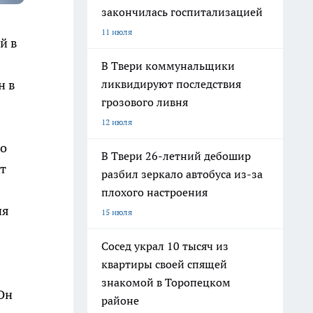
закончилась госпитализацией
11 июля
й в
В Твери коммунальщики
ликвидируют последствия
н в
грозового ливня
12 июля
го
В Твери 26-летний дебошир
т
разбил зеркало автобуса из-за
плохого настроения
ия
15 июля
Сосед украл 10 тысяч из
квартиры своей спящей
знакомой в Торопецком
Он
районе