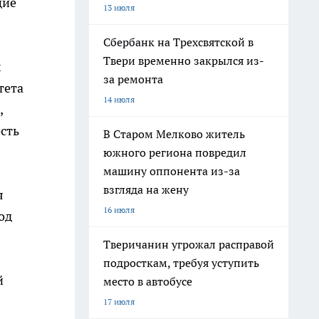
щие
13 июля
Сбербанк на Трехсвятской в
Твери временно закрылся из-
х
за ремонта
тета
14 июля
,
сть
В Старом Мелково житель
южного региона повредил
машину оппонента из-за
взгляда на жену
я
16 июля
од
Тверичанин угрожал расправой
подросткам, требуя уступить
й
место в автобусе
17 июля