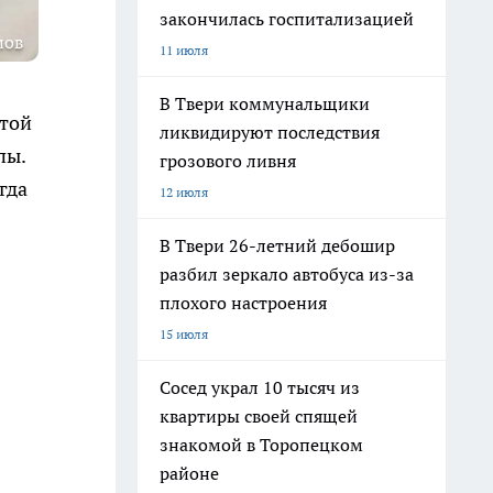
закончилась госпитализацией
мов
11 июля
В Твери коммунальщики
итой
ликвидируют последствия
пы.
грозового ливня
гда
12 июля
В Твери 26-летний дебошир
разбил зеркало автобуса из-за
плохого настроения
15 июля
Сосед украл 10 тысяч из
квартиры своей спящей
знакомой в Торопецком
районе