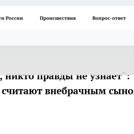
ти России
Происшествия
Вопрос-ответ
 никто правды не узнает":
о считают внебрачным сын