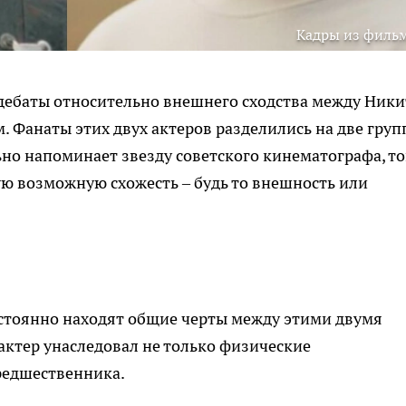
Кадры из филь
 дебаты относительно внешнего сходства между Ник
Фанаты этих двух актеров разделились на две груп
но напоминает звезду советского кинематографа, то
ю возможную схожесть – будь то внешность или
стоянно находят общие черты между этими двумя
актер унаследовал не только физические
предшественника.