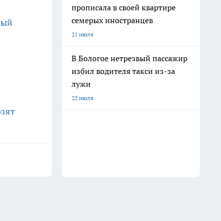
прописала в своей квартире
семерых иностранцев
ный
21 июля
В Бологое нетрезвый пассажир
избил водителя такси из-за
лужи
22 июля
озят