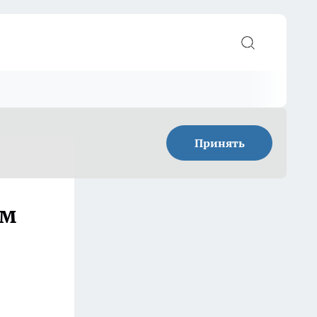
Принять
ом