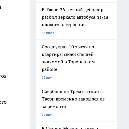
й
В Твери 26-летний дебошир
разбил зеркало автобуса из-за
плохого настроения
15 июля
Сосед украл 10 тысяч из
квартиры своей спящей
знакомой в Торопецком
районе
тов
13 июля
Сбербанк на Трехсвятской в
Твери временно закрылся из-
ого
за ремонта
14 июля
В Старом Мелково житель