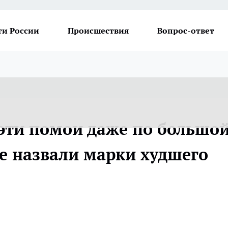
ти России
Происшествия
Вопрос-ответ
 эти помои даже по большо
ве назвали марки худшего