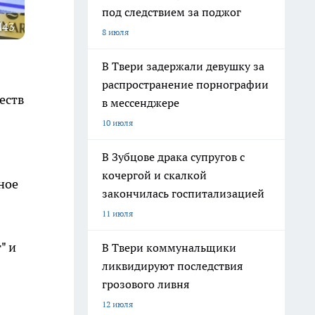
под следствием за поджог
d43
8 июля
В Твери задержали девушку за
распространение порнографии
еств
в мессенджере
10 июля
В Зубцове драка супругов с
кочергой и скалкой
ное
закончилась госпитализацией
11 июля
" и
В Твери коммунальщики
ликвидируют последствия
грозового ливня
12 июля