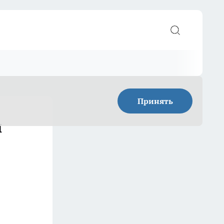
Принять
й