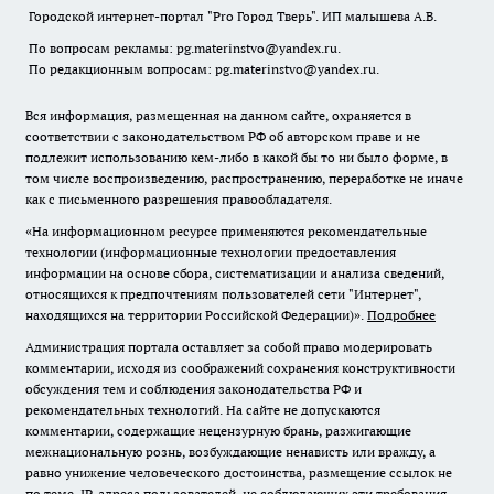
Городской интернет-портал "Pro Город Тверь". ИП малышева А.В.
По вопросам рекламы: pg.materinstvo@yandex.ru.
По редакционным вопросам: pg.materinstvo@yandex.ru.
Вся информация, размещенная на данном сайте, охраняется в
соответствии с законодательством РФ об авторском праве и не
подлежит использованию кем-либо в какой бы то ни было форме, в
том числе воспроизведению, распространению, переработке не иначе
как с письменного разрешения правообладателя.
«На информационном ресурсе применяются рекомендательные
технологии (информационные технологии предоставления
информации на основе сбора, систематизации и анализа сведений,
относящихся к предпочтениям пользователей сети "Интернет",
находящихся на территории Российской Федерации)».
Подробнее
Администрация портала оставляет за собой право модерировать
комментарии, исходя из соображений сохранения конструктивности
обсуждения тем и соблюдения законодательства РФ и
рекомендательных технологий. На сайте не допускаются
комментарии, содержащие нецензурную брань, разжигающие
межнациональную рознь, возбуждающие ненависть или вражду, а
равно унижение человеческого достоинства, размещение ссылок не
по теме. IP-адреса пользователей, не соблюдающих эти требования,