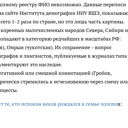
 полному реестру ФИО невозможно. Данные переписи
 на сайте Института демографии НИУ ВШЭ, показыва
го 1-2 раза по стране, но это лишь часть картины.
коренных малочисленных народов Севера, Сибири и
попадают в категорию редчайших в масштабах РФ:
я), Омрын (чукотская). Их сохранение – вопрос
ографов и лингвистов, публикуемые в журналах типа
ументируют это наследие.
гативной или смешной коннотацией (Гробов,
орически стремились к исчезновению через смену ил
оцессы.
 те, кто испокон веков рождался в семье холопо
в: