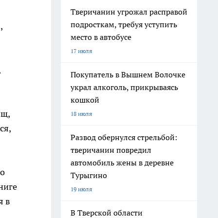
Тверичанин угрожал расправой
подросткам, требуя уступить
,
место в автобусе
17 июля
,
Покупатель в Вышнем Волочке
украл алкоголь, прикрываясь
кошкой
ищ,
18 июля
ся,
Развод обернулся стрельбой:
тверичанин повредил
автомобиль жены в деревне
го
Турыгино
ниге
19 июля
я в
В Тверской области