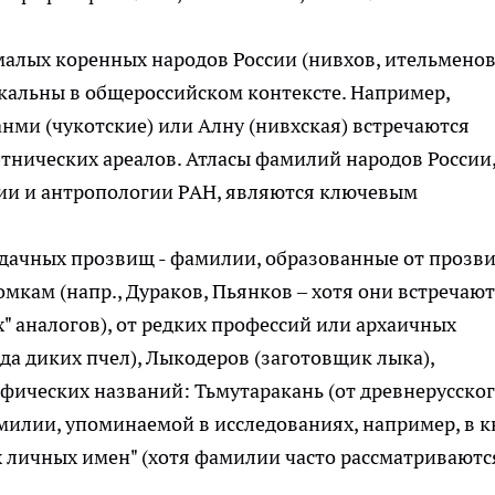
малых коренных народов России (нивхов, ительменов
никальны в общероссийском контексте. Например,
анми (чукотские) или Алну (нивхская) встречаются
этнических ареалов. Атласы фамилий народов России
ии и антропологии РАН, являются ключевым
дачных прозвищ - фамилии, образованные от прозв
мкам (напр., Дураков, Пьянков – хотя они встречают
" аналогов), от редких профессий или архаичных
а диких пчел), Лыкодеров (заготовщик лыка),
фических названий: Тьмутаракань (от древнерусско
милии, упоминаемой в исследованиях, например, в к
их личных имен" (хотя фамилии часто рассматриваютс