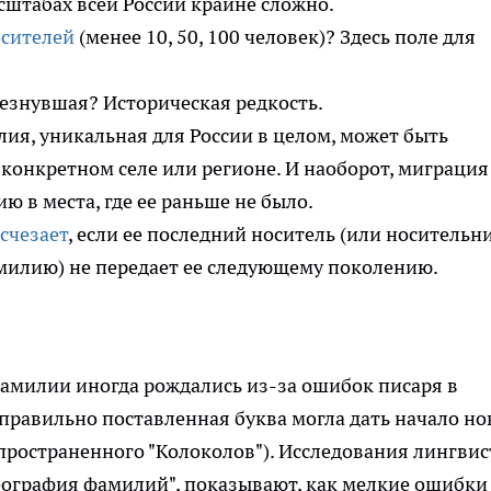
сштабах всей России крайне сложно.
осителей
(менее 10, 50, 100 человек)? Здесь поле для
езнувшая? Историческая редкость.
лия, уникальная для России в целом, может быть
конкретном селе или регионе. И наоборот, миграция
 в места, где ее раньше не было.
счезает
, если ее последний носитель (или носительн
илию) не передает ее следующему поколению.
амилии иногда рождались из-за ошибок писаря в
правильно поставленная буква могла дать начало но
спространенного "Колоколов"). Исследования лингвис
"География фамилий", показывают, как мелкие ошибки