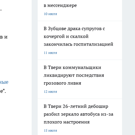
в мессенджере
–
10 июля
В Зубцове драка супругов с
кочергой и скалкой
в и
закончилась госпитализацией
11 июля
В Твери коммунальщики
ликвидируют последствия
ные
грозового ливня
е".
12 июля
В Твери 26-летний дебошир
разбил зеркало автобуса из-за
плохого настроения
15 июля