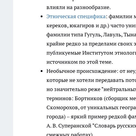
влияли на разнообразие.
Этническая специфика
: фамилии 
кереков, юкагиров и др.) часто у
фамилии типа Гугуль, Лавуль, Тын
крайне редко за пределами своих 
публикуемые Институтом этнолог
источником по этой теме.
Необычное происхождение: от неу
которые не хотели передавать пото
но значительно реже "нейтральных
терминов: Бортников (сборщик мед
Скоморохов, от уникальных геогра
города) – яркий пример редкой фа
А. В. Суперанской "Словарь русск
смежных работах).