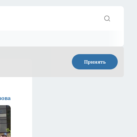
Принять
зова